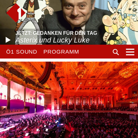
JETZT: GEDANKEN FÜR DEN TAG
Asterix und Lucky Luke
Ö1 SOUND
PROGRAMM