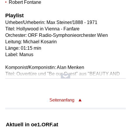
Robert Fontane
Playlist
Urheber/Urheberin: Max Steiner/1888 - 1971
Titel: Hollywood in Vienna - Fanfare
Orchester: ORF Radio-Symphonieorchester Wien
Leitung: Michael Kosarin
Länge: 01:15 min
Label: Manus
Komponist/Komponistin: Alan Menken
Titel: Ouvertüre und "Be our Guest" aus "BEAUTY AND
THE BEAST"
Solist/Solistin: Trevor Dion Nicholas /Solo-Gesang
Chor: Cantus Novus Wien
Chor: Philharmonia Chor Wien
Seitenanfang
Orchester: ORF Radio-Symphonieorchester Wien
Leitung: Michael Kosarin
Länge: 05:26 min
Aktuell in oe1.ORF.at
Label: Walt Disney Music Company