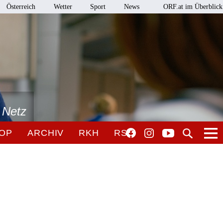
Österreich
Wetter
Sport
News
ORF.at im Überblick
 Netz
OP
ARCHIV
RKH
RSO