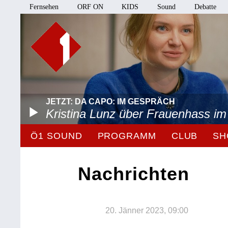
Fernsehen
ORF ON
KIDS
Sound
Debatte
JETZT: DA CAPO: IM GESPRÄCH
Kristina Lunz über Frauenhass im
Ö1 SOUND
PROGRAMM
CLUB
SH
Nachrichten
20. Jänner 2023, 09:00