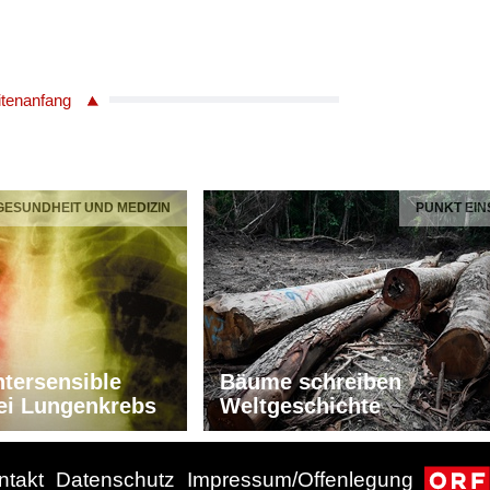
itenanfang
 GESUNDHEIT UND MEDIZIN
PUNKT EIN
tersensible
Bäume schreiben
ei Lungenkrebs
Weltgeschichte
ntakt
Datenschutz
Impressum/Offenlegung