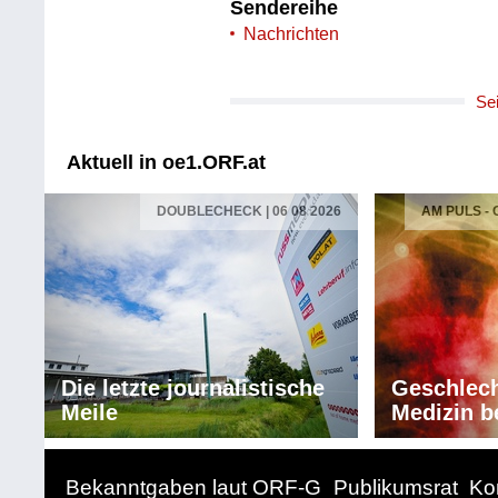
Sendereihe
Nachrichten
Se
Aktuell in oe1.ORF.at
DOUBLECHECK | 06 08 2026
AM PULS -
Die letzte journalistische
Geschlech
Meile
Medizin b
Bekanntgaben laut ORF-G
Publikumsrat
Ko