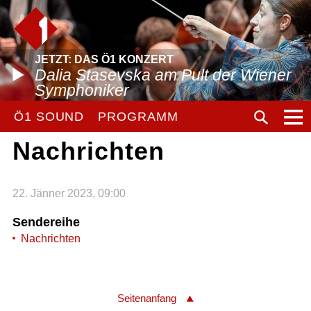
JETZT: DAS Ö1 KONZERT
Dalia Stasevska am Pult der Wiener
Symphoniker
Ö1 SOUND
PROGRAMM
Nachrichten
22. Jänner 2023, 09:00
Sendereihe
Nachrichten
Seitenanfang