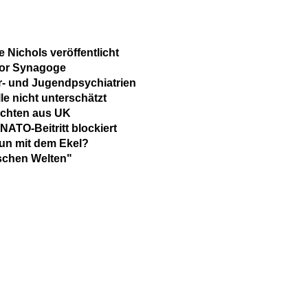
 Nichols veröffentlicht
 vor Synagoge
er- und Jugendpsychiatrien
le nicht unterschätzt
lüchten aus UK
ATO-Beitritt blockiert
tun mit dem Ekel?
schen Welten"