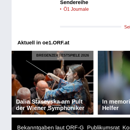
Sendereihe
Ö1 Journale
Se
Aktuell in oe1.ORF.at
BREGENZER FESTSPIELE 2026
Dalia Stasevska am Pult
In memor
der Wiener Symphoniker
Helfer
Bekanntgaben laut ORF-G
Publikumsrat
Ko