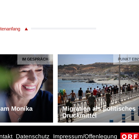
itenanfang
IM GESPRÄCH
PUNKT EIN
iam Monika
Migration als politisches
Druckmittel
ntakt
Datenschutz
Impressum/Offenlegung