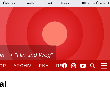
Österreich
Wetter
Sport
News
ORF.at im Überblick
on ++ "Hin und Weg"
OP
ARCHIV
RKH
RSO
al