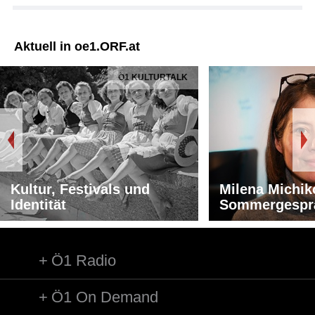
Aktuell in oe1.ORF.at
Ö1 KULTURTALK
Kultur, Festivals und
Milena Michik
Identität
Sommergespr
Ö1 Radio
Ö1 On Demand