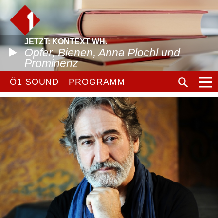
JETZT: KONTEXT WH.
Opfer, Bienen, Anna Plochl und
Prominenz
Ö1 SOUND
PROGRAMM