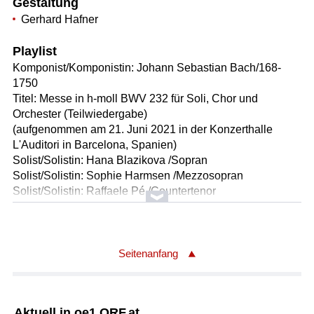
Gestaltung
Gerhard Hafner
Playlist
Komponist/Komponistin: Johann Sebastian Bach/168-
1750
Titel: Messe in h-moll BWV 232 für Soli, Chor und
Orchester (Teilwiedergabe)
(aufgenommen am 21. Juni 2021 in der Konzerthalle
L'Auditori in Barcelona, Spanien)
Solist/Solistin: Hana Blazikova /Sopran
Solist/Solistin: Sophie Harmsen /Mezzosopran
Solist/Solistin: Raffaele Pé /Countertenor
Solist/Solistin: Martin Platz /Tenor
Solist/Solistin: Thomas Stimmel /Bassbariton
Chor: La Capella Reial de Catalunya
Ausführende: Le Concert des Nations
Seitenanfang
Leitung: Jordi Savall
Länge: 84:55 min
Label: IPS/ESCAT
Aktuell in oe1.ORF.at