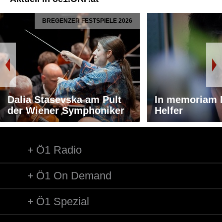
BREGENZER FESTSPIELE 2026
Dalia Stasevska am Pult
In memoriam 
der Wiener Symphoniker
Helfer
Ö1 Radio
Ö1 On Demand
Ö1 Spezial