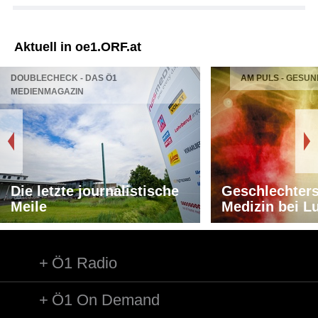
Aktuell in oe1.ORF.at
DOUBLECHECK - DAS Ö1
AM PULS - GESUN
MEDIENMAGAZIN
Die letzte journalistische
Geschlechters
Meile
Medizin bei L
Ö1 Radio
Ö1 On Demand