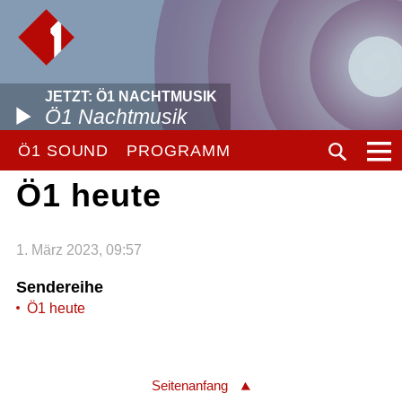
JETZT: Ö1 NACHTMUSIK
Ö1 Nachtmusik
Ö1 SOUND
PROGRAMM
Ö1 heute
1. März 2023, 09:57
Sendereihe
Ö1 heute
Seitenanfang