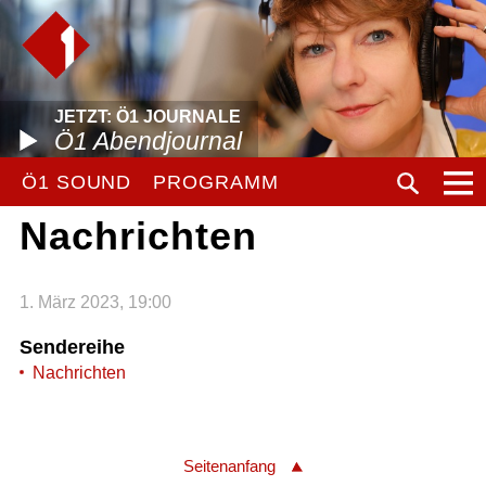
JETZT: Ö1 JOURNALE
Ö1 Abendjournal
Ö1 SOUND
PROGRAMM
Nachrichten
1. März 2023, 19:00
Sendereihe
Nachrichten
Seitenanfang