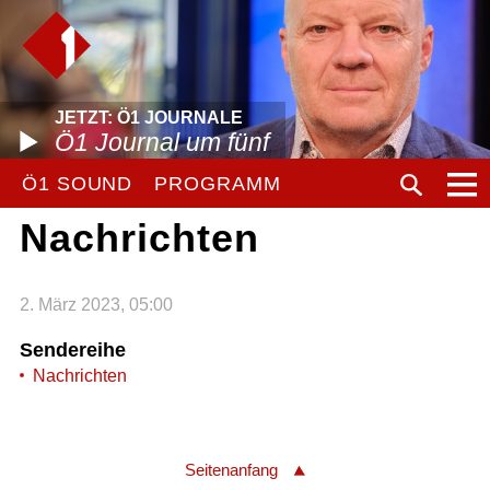
JETZT: Ö1 JOURNALE
Ö1 Journal um fünf
Ö1 SOUND
PROGRAMM
Nachrichten
2. März 2023, 05:00
Sendereihe
Nachrichten
Seitenanfang