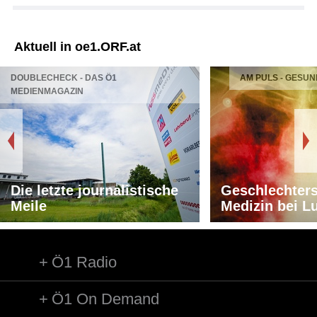
Aktuell in oe1.ORF.at
DOUBLECHECK - DAS Ö1
AM PULS - GESUN
MEDIENMAGAZIN
Die letzte journalistische
Geschlechters
Meile
Medizin bei L
Ö1 Radio
Ö1 On Demand