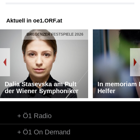
Aktuell in oe1.ORF.at
BREGENZER FESTSPIELE 2026
Dalia Stasevska am Pult
In memoriam 
der Wiener Symphoniker
Helfer
Ö1 Radio
Ö1 On Demand