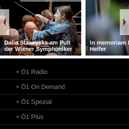
Dalia Stasevska am Pult
In memoriam 
der Wiener Symphoniker
Helfer
Ö1 Radio
Ö1 On Demand
Ö1 Spezial
Ö1 Plus