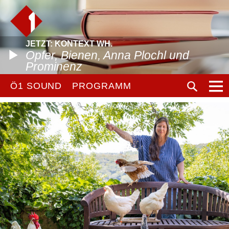
JETZT: KONTEXT WH.
Opfer, Bienen, Anna Plochl und
Prominenz
Ö1 SOUND
PROGRAMM