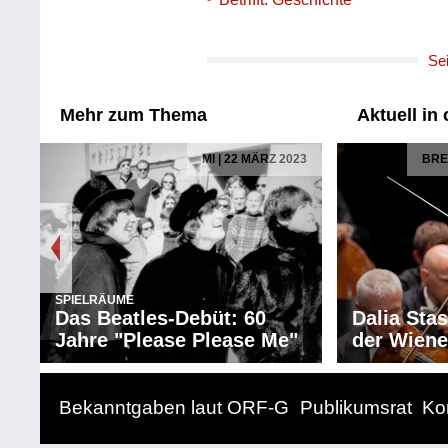
Se
Aktuell in oe1.ORF.at
22 MÄRZ 2023
BREGENZER FESTSPIELE 2026
 60
Dalia Stasevska am Pult
In 
se Me"
der Wiener Symphoniker
Hel
Bekanntgaben laut ORF-G
Publikumsrat
Ko