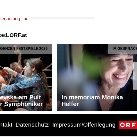
itenanfang
IM GESPRÄCH
P
memoriam Monika
Migration als polit
fer
Druckmittel
ntakt
Datenschutz
Impressum/Offenlegung