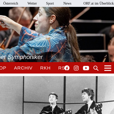
Österreich
Wetter
Sport
News
ORF.at im Überblick
ner Symphoniker
OP
ARCHIV
RKH
RSO