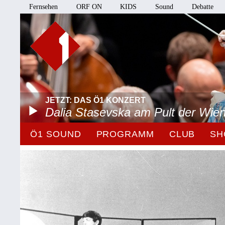
Fernsehen
ORF ON
KIDS
Sound
Debatte
JETZT: DAS Ö1 KONZERT
Dalia Stasevska am Pult der Wie
Ö1 SOUND
PROGRAMM
CLUB
SH