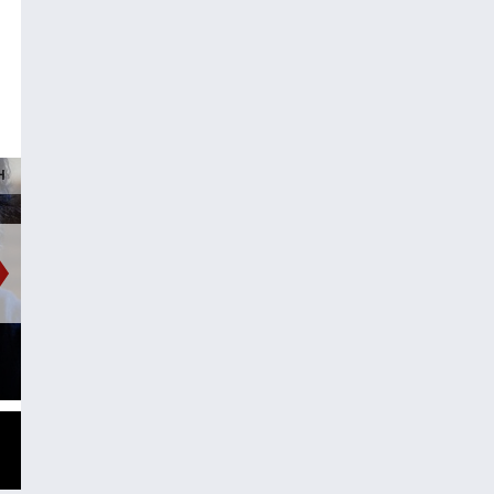
UNKT EINS
isches