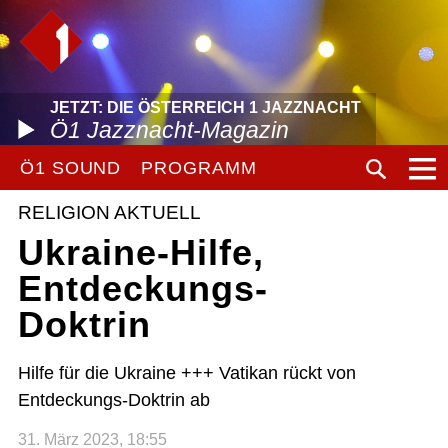
JETZT: DIE ÖSTERREICH 1 JAZZNACHT
Ö1 Jazznacht-Magazin
Ö1 SOUND
PROGRAMM
RELIGION AKTUELL
Ukraine-Hilfe,
Entdeckungs-
Doktrin
Hilfe für die Ukraine +++ Vatikan rückt von
Entdeckungs-Doktrin ab
31. März 2023, 18:55