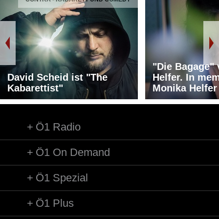
"Die Bagage"
David Scheid ist "The
Helfer. In me
Kabarettist"
Monika Helfer
Ö1 Radio
Ö1 On Demand
Ö1 Spezial
Ö1 Plus