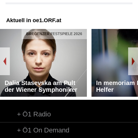
Aktuell in oe1.ORF.at
BREGENZER FESTSPIELE 2026
Dalia Stasevska am Pult
In memoriam 
der Wiener Symphoniker
Helfer
Ö1 Radio
Ö1 On Demand