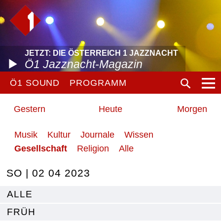
JETZT: DIE ÖSTERREICH 1 JAZZNACHT
Ö1 Jazznacht-Magazin
Ö1 SOUND
PROGRAMM
Gestern
Heute
Morgen
Musik
Kultur
Journale
Wissen
Gesellschaft
Religion
Alle
SO | 02 04 2023
ALLE
FRÜH