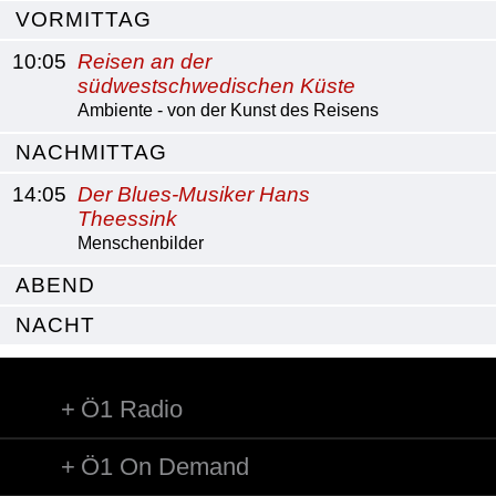
VORMITTAG
10:05
Reisen an der
südwestschwedischen Küste
Ambiente - von der Kunst des Reisens
NACHMITTAG
14:05
Der Blues-Musiker Hans
Theessink
Menschenbilder
ABEND
NACHT
Ö1 Radio
Ö1 On Demand