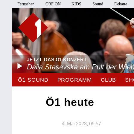
Fernsehen
ORF ON
KIDS
Sound
Debatte
JETZT: DAS Ö1 KONZERT
Dalia Stasevska am Pult der Wie
Ö1 SOUND
PROGRAMM
CLUB
SH
Ö1 heute
4. Mai 2023, 09:57