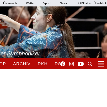
Österreich
Wetter
Sport
News
ORF.at im Überblick
ner Symphoniker
OP
ARCHIV
RKH
RSO