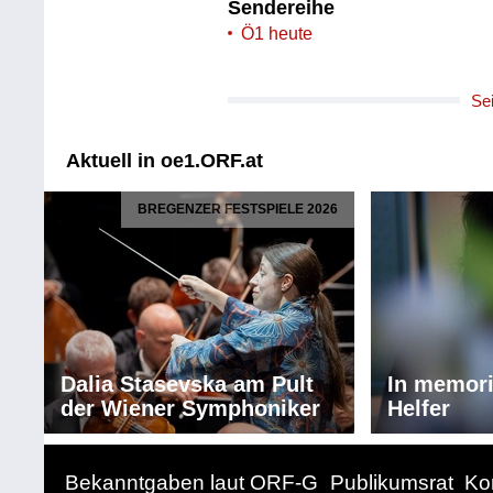
Sendereihe
Ö1 heute
Se
Aktuell in oe1.ORF.at
BREGENZER FESTSPIELE 2026
Dalia Stasevska am Pult
In memor
der Wiener Symphoniker
Helfer
Bekanntgaben laut ORF-G
Publikumsrat
Ko