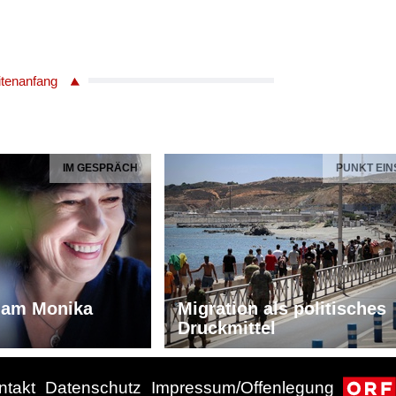
itenanfang
IM GESPRÄCH
PUNKT EIN
iam Monika
Migration als politisches
Druckmittel
ntakt
Datenschutz
Impressum/Offenlegung