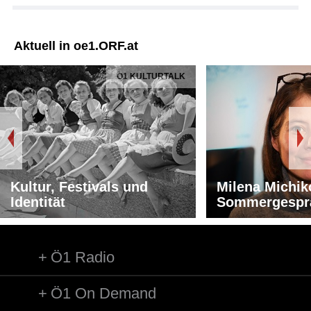
Aktuell in oe1.ORF.at
Ö1 KULTURTALK
Kultur, Festivals und
Milena Michik
Identität
Sommergespr
Ö1 Radio
Ö1 On Demand