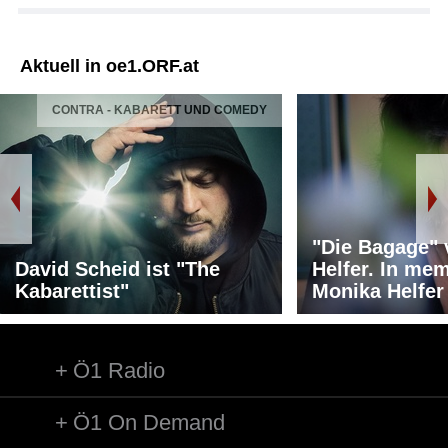
Aktuell in oe1.ORF.at
CONTRA - KABARETT UND COMEDY
"Die Bagage"
David Scheid ist "The
Helfer. In me
Kabarettist"
Monika Helfer
Ö1 Radio
Ö1 On Demand