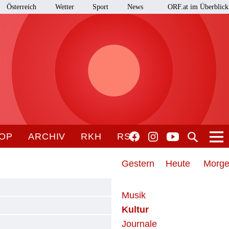
Österreich
Wetter
Sport
News
ORF.at im Überblick
OP
ARCHIV
RKH
RSO
Gestern
Heute
Morg
Musik
Kultur
Journale