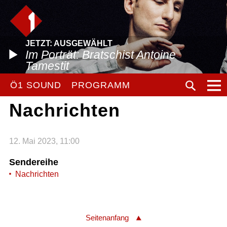
JETZT: AUSGEWÄHLT
Im Porträt: Bratschist Antoine
Tamestit
Ö1 SOUND
PROGRAMM
Nachrichten
12. Mai 2023, 11:00
Sendereihe
Nachrichten
Seitenanfang