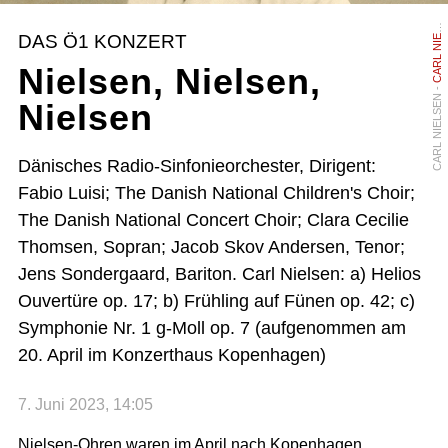
DAS Ö1 KONZERT
E
M
Nielsen, Nielsen,
CARL NIELSEN -
Nielsen
Dänisches Radio-Sinfonieorchester, Dirigent:
Fabio Luisi; The Danish National Children's Choir;
The Danish National Concert Choir; Clara Cecilie
Thomsen, Sopran; Jacob Skov Andersen, Tenor;
Jens Sondergaard, Bariton. Carl Nielsen: a) Helios
Ouvertüre op. 17; b) Frühling auf Fünen op. 42; c)
Symphonie Nr. 1 g-Moll op. 7 (aufgenommen am
20. April im Konzerthaus Kopenhagen)
7. Juni 2023, 14:05
Nielsen-Ohren waren im April nach Kopenhagen