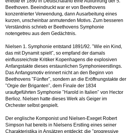
erlebte er 1890 in Deutschaland eine Aufführung der 5.
Beethoven. Beeindruckt war er von Beethovens
konzentrierter Verwendung, dann Ausarbeitung eines
kurzen, unscheinbar anmutenden Motivs. Zum besseren
Verständnis schrieb er Beethovens Symphonie
notengetreu aus dem Gedächtnis.
Nielsen 1. Symphonie entstand 1891/92. "Wie ein Kind,
das mit Dynamit spielt", so empfand der damals
einflussreichste Kritiker Kopenhagens die explosiven
Anfangstakte dieses erstaunlichen Symphonieerstlings.
Das Anfangsmotiv erinnert nicht an den Beginn von
Beethovens "Fünfter", sondern an die Eröffnungstakte der
"Orgie der Briganten", dem Finale der 1834
uraufgeführten Symphonie "Harold in Italien" von Hector
Berlioz. Nielsen hatte dieses Werk als Geiger im
Orchester selbst gespielt.
Der englische Komponist und Nielsen-Exeget Robert
Simpson hat bereits in Nielsens Erstling eines seiner
Charakteristika in Ansätzen entdeckt: die "progressive