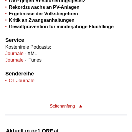
ÖVP gegen Renaturierungsgesetz
Rekordzuwachs an PV-Anlagen
Ergebnisse der Volksbegehren
Kritik an Zwangsanhaltungen
Gewaltprävention für minderjährige Flüchtlinge
Service
Kostenfreie Podcasts:
Journale
- XML
Journale
- iTunes
Sendereihe
Ö1 Journale
Seitenanfang
Aktuell in oe1.ORF.at