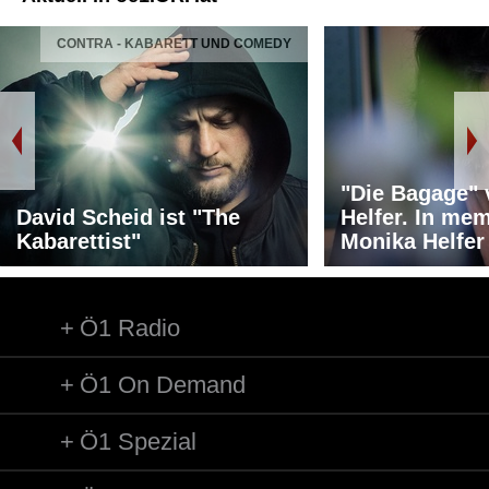
CONTRA - KABARETT UND COMEDY
"Die Bagage"
David Scheid ist "The
Helfer. In me
Kabarettist"
Monika Helfer
Ö1 Radio
Ö1 On Demand
Ö1 Spezial