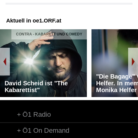
Aktuell in oe1.ORF.at
CONTRA - KABARETT UND COMEDY
"Die Bagage"
David Scheid ist "The
Helfer. In me
Kabarettist"
Monika Helfer
Ö1 Radio
Ö1 On Demand