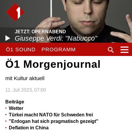
JETZT: OPERNABEND
Giuseppe Verdi: "Nabucco"
Ö1 SOUND
PROGRAMM
Ö1 Morgenjournal
mit Kultur aktuell
11. Juli 2023, 07:00
Beiträge
Wetter
Türkei macht NATO für Schweden frei
"Erdogan hat sich pragmatisch gezeigt"
Deflation in China