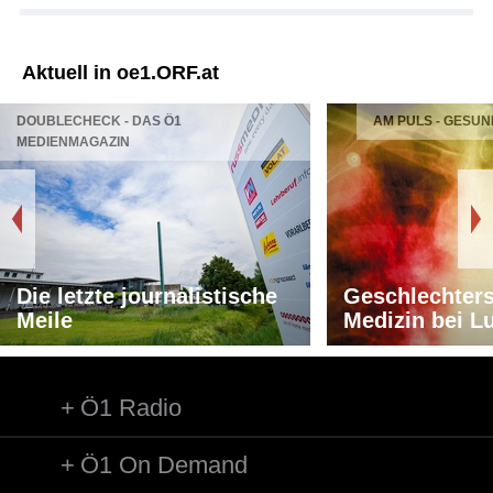
Aktuell in oe1.ORF.at
DOUBLECHECK - DAS Ö1
AM PULS - GESUN
MEDIENMAGAZIN
Die letzte journalistische
Geschlechters
Meile
Medizin bei L
Ö1 Radio
Ö1 On Demand