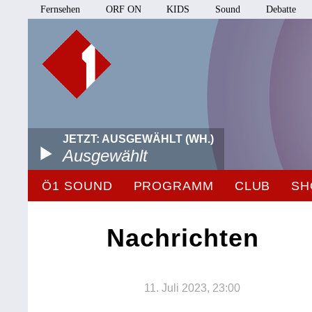
Fernsehen
ORF ON
KIDS
Sound
Debatte
JETZT: AUSGEWÄHLT (WH.)
Ausgewählt
Ö1 SOUND
PROGRAMM
CLUB
SH
Nachrichten
11. Juli 2023, 23:00