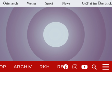
Österreich
Wetter
Sport
News
ORF.at im Überblick
OP
ARCHIV
RKH
RSO