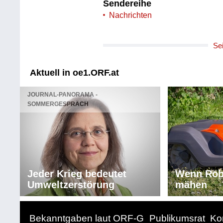
Sendereihe
Nachrichten
Se
Aktuell in oe1.ORF.at
JOURNAL-PANORAMA -
SOMMERGESPRÄCH
Jeder Krieg bedeutet
Wenn Rob
Umweltzerstörung
mähen
Bekanntgaben laut ORF-G
Publikumsrat
Ko