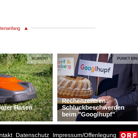
itenanfang
MOMENT
PUNKT EIN
Rechenzentren:
oter Rasen
Schluckbeschwerden
beim "Googlhupf"
ntakt
Datenschutz
Impressum/Offenlegung