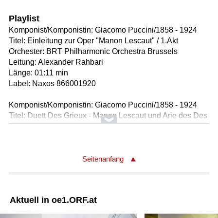
Playlist
Komponist/Komponistin: Giacomo Puccini/1858 - 1924
Titel: Einleitung zur Oper "Manon Lescaut" / 1.Akt
Orchester: BRT Philharmonic Orchestra Brussels
Leitung: Alexander Rahbari
Länge: 01:11 min
Label: Naxos 866001920
Komponist/Komponistin: Giacomo Puccini/1858 - 1924
Titel: Duett Des Grieux - Manon Lescaut und Arie des Des
Grieux aus "Manon Lescaut" / 1.Akt
Solist/Solistin: Kaludi Kaludow /Chevalier Des Grieux
Solist/Solistin: Miriam Gauci /Manon Lescaut
Orchester: BRT Philharmonic Orchestra Brussels
Seitenanfang
Leitung: Alexander Rahbari
Länge: 06:52 min
Label: Naxos 866001920
Aktuell in oe1.ORF.at
Urheber/Urheberin: Antonin Dvorak