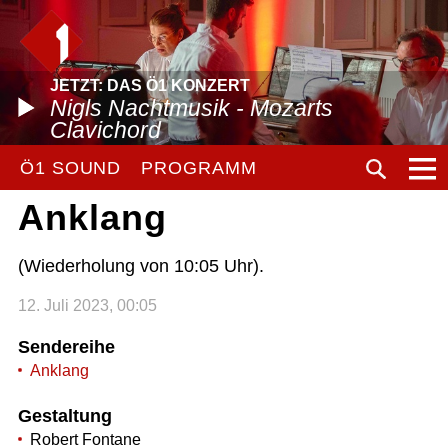
JETZT: DAS Ö1 KONZERT
Nigls Nachtmusik - Mozarts
Clavichord
Ö1 SOUND
PROGRAMM
Anklang
(Wiederholung von 10:05 Uhr).
12. Juli 2023, 00:05
Sendereihe
Anklang
Gestaltung
Robert Fontane