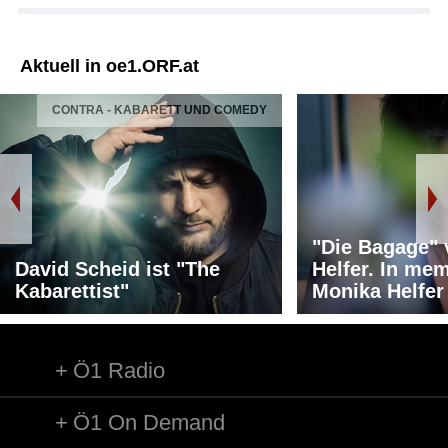
Aktuell in oe1.ORF.at
CONTRA - KABARETT UND COMEDY
"Die Bagage"
David Scheid ist "The
Helfer. In me
Kabarettist"
Monika Helfer
Ö1 Radio
Ö1 On Demand