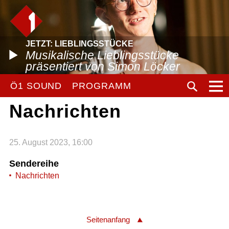
JETZT: LIEBLINGSSTÜCKE
Musikalische Lieblingsstücke
präsentiert von Simon Löcker
Ö1 SOUND
PROGRAMM
Nachrichten
25. August 2023, 16:00
Sendereihe
Nachrichten
Seitenanfang