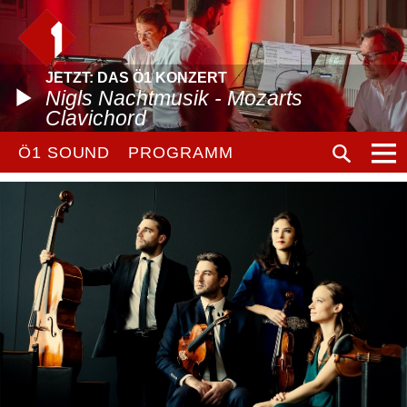
JETZT: DAS Ö1 KONZERT
Nigls Nachtmusik - Mozarts
Clavichord
Ö1 SOUND
PROGRAMM