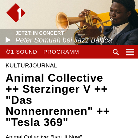
JETZT: IN CONCERT
Peter Somuah bei Jazz Baltica
Ö1 SOUND
PROGRAMM
KULTURJOURNAL
Animal Collective
++ Sterzinger V ++
"Das
Nonnenrennen" ++
"Tesla 369"
Animal Collective: "Isn't It Now"