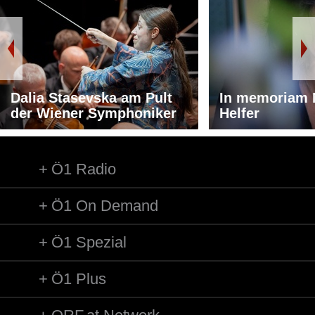
Dalia Stasevska am Pult
In memoriam 
der Wiener Symphoniker
Helfer
Ö1 Radio
Ö1 On Demand
Ö1 Spezial
Ö1 Plus