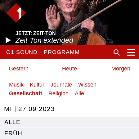
JETZT: ZEIT-TON
Zeit-Ton extended
Ö1 SOUND
PROGRAMM
Gestern
Heute
Morgen
Musik
Kultur
Journale
Wissen
Gesellschaft
Religion
Alle
MI | 27 09 2023
ALLE
FRÜH