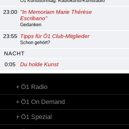
Ö1 Kunstsonntag: Radiokunst-Kunstradio
23:00
"In Memoriam Marie Thérèse
Escribano"
Gedanken
23:55
Tipps für Ö1 Club-Mitglieder
Schon gehört?
NACHT
0:05
Du holde Kunst
Ö1 Radio
Ö1 On Demand
Ö1 Spezial