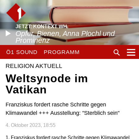
JETZT: KONTEXT WH.
Opfer, Bienen, Anna Plochl und
Prominenz
Ö1 SOUND
PROGRAMM
RELIGION AKTUELL
Weltsynode im
Vatikan
Franziskus fordert rasche Schritte gegen
Klimawandel +++ Ausstellung: "Sterblich sein"
4. Oktober 2023, 18:55
1. Franziskus fordert rasche Schritte gegen Klimawandel