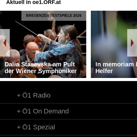
Aktuell in oe1.ORF.at
BREGENZER FESTSPIELE 2026
Dalia Stasevska am Pult
In memoriam 
der Wiener Symphoniker
Helfer
Ö1 Radio
Ö1 On Demand
Ö1 Spezial