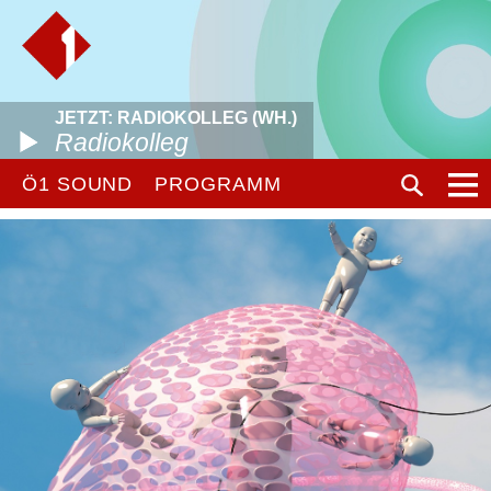
JETZT: RADIOKOLLEG (WH.)
Radiokolleg
Ö1 SOUND
PROGRAMM