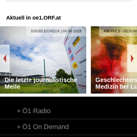
Aktuell in oe1.ORF.at
DOUBLECHECK | 06 08 2026
AM PULS - GESUN
Die letzte journalistische
Geschlechters
Meile
Medizin bei L
Ö1 Radio
Ö1 On Demand