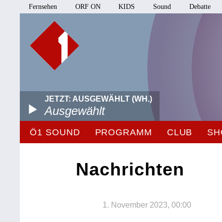
Fernsehen
ORF ON
KIDS
Sound
Debatte
JETZT: AUSGEWÄHLT (WH.)
Ausgewählt
Ö1 SOUND
PROGRAMM
CLUB
SH
Nachrichten
1. November 2023, 00:00