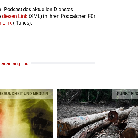
l-Podcast des aktuellen Dienstes
e
diesen Link
(XML) in Ihren Podcatcher. Für
n Link
(iTunes).
itenanfang
 GESUNDHEIT UND MEDIZIN
PUNKT EIN