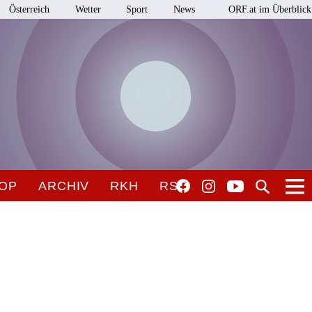
Österreich
Wetter
Sport
News
ORF.at im Überblick
OP
ARCHIV
RKH
RSO