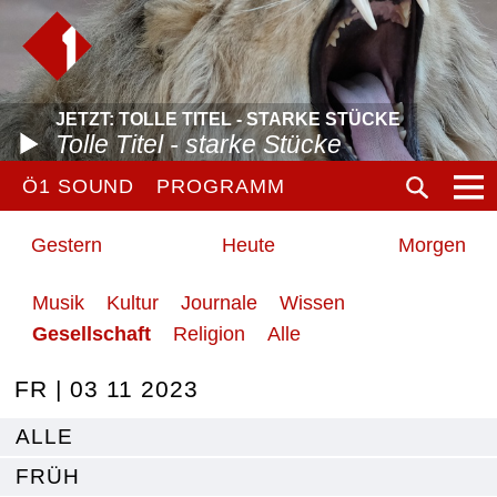
JETZT: TOLLE TITEL - STARKE STÜCKE
Tolle Titel - starke Stücke
Ö1 SOUND
PROGRAMM
Gestern
Heute
Morgen
Musik
Kultur
Journale
Wissen
Gesellschaft
Religion
Alle
FR | 03 11 2023
ALLE
FRÜH