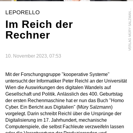
E
R
L
A
G
M
Ü
R
Y
S
A
L
Z
M
A
N
W
O
L
F
G
A
N
G
W
O
L
A
V
/
K
LEPORELLO
N
Im Reich der
Rechner
10. November 2023, 07:53
Mit der Forschungsgruppe "kooperative Systeme"
untersucht der Informatiker Peter Reichl an der Universität
Wien die Auswirkungen des digitalen Wandels auf
Gesellschaft und Politik. Anlässlich des 400. Geburtstag
der ersten Rechenmaschine hat er nun das Buch "Homo
Cyber. Ein Bericht aus Digitalien" (Müry Salzmann)
vorgelegt. Darin schreibt Reichl über die Ursprünge der
Digitalisierung im 17. Jahrhundert, mechanische
Computerspiele, die selbst Fachleute verzweifeln lassen