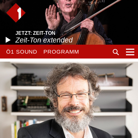
JETZT: ZEIT-TON
Zeit-Ton extended
Ö1 SOUND
PROGRAMM