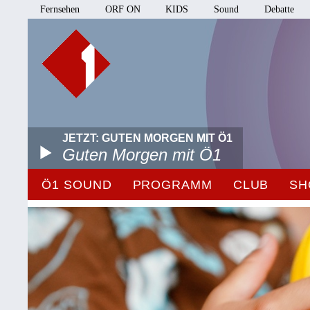
Fernsehen
ORF ON
KIDS
Sound
Debatte
JETZT: GUTEN MORGEN MIT Ö1
Guten Morgen mit Ö1
Ö1 SOUND
PROGRAMM
CLUB
SH