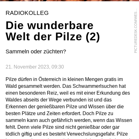
I
C
T
U
R
E
D
E
S
K
.
C
O
M
/
W
E
T
E
N
D
6
1
/
V
E
A
P
M
RADIOKOLLEG
S
Die wunderbare
Welt der Pilze (2)
Sammeln oder züchten?
21. November 2023, 09:30
Pilze dürfen in Österreich in kleinen Mengen gratis im
Wald gesammelt werden. Das Schwammerlsuchen hat
einen besonderen Reiz, weil es mit einer Erkundung des
Waldes abseits der Wege verbunden ist und das
Erkennen der genießbaren Pilze und Wissen über die
besten Plätze und Zeiten erfordert. Doch Pilze zu
sammeln kann auch gefährlich werden, wenn das Wissen
fehlt. Denn viele Pilze sind nicht genießbar oder gar
tödlich giftig und es besteht Verwechslungsgefahr. Pilze