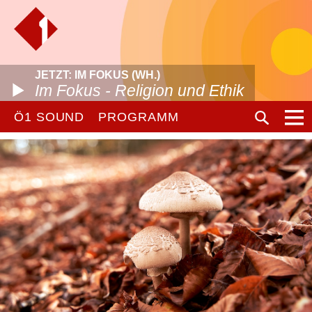
JETZT: IM FOKUS (WH.)
Im Fokus - Religion und Ethik
Ö1 SOUND
PROGRAMM