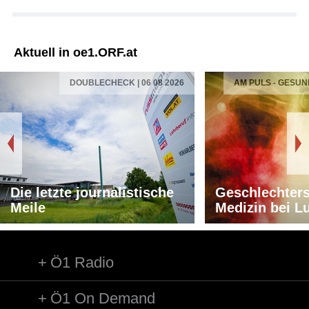
Aktuell in oe1.ORF.at
DOUBLECHECK | 06 08 2026
AM PULS - GESUN
Die letzte journalistische
Geschlechters
Meile
Medizin bei L
Ö1 Radio
Ö1 On Demand