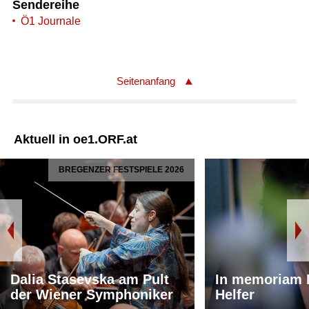
Sendereihe
Ö1 Journale
Seitenanfang
Aktuell in oe1.ORF.at
BREGENZER FESTSPIELE 2026
Dalia Stasevska am Pult
In memoriam 
der Wiener Symphoniker
Helfer