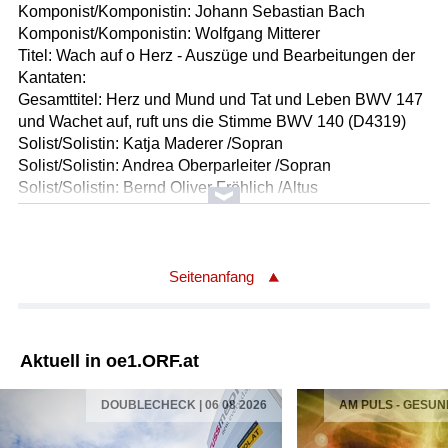
Komponist/Komponistin: Johann Sebastian Bach
Komponist/Komponistin: Wolfgang Mitterer
Titel: Wach auf o Herz - Auszüge und Bearbeitungen der
Kantaten:
Gesamttitel: Herz und Mund und Tat und Leben BWV 147
und Wachet auf, ruft uns die Stimme BWV 140 (D4319)
Solist/Solistin: Katja Maderer /Sopran
Solist/Solistin: Andrea Oberparleiter /Sopran
Solist/Solistin: Bernd Oliver Fröhlich /Altus
Solist/Solistin: Monika Schwabegger /Alt
Solist/Solistin: Simon Erasimus /Tenor
Solist/Solistin: Jan Petryka /Tenor
Solist/Solistin: Tobias Lusser /Bass
Seitenanfang
Solist/Solistin: Maximilian Schnabel /Bass
Ausführende: Prandtauer-Ensemble
Solist/Solistin: Wolfgang Mitterer /Electronics &
Aktuell in oe1.ORF.at
Präpariertes Klavier
Solist/Solistin: Wolfgang Puschnig /Flöte & Saxophon
DOUBLECHECK | 06 08 2026
AM PULS - GESUN
Solist/Solistin: Roland Schueler /Violoncello
Solist/Solistin: Ludwig Lusser /Orgelpositiv und Leitung