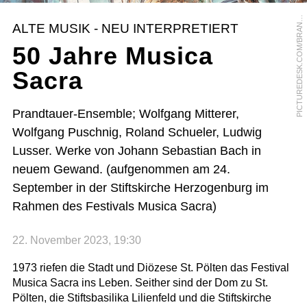
P
R
ALTE MUSIK - NEU INTERPRETIERT
N
50 Jahre Musica
Sacra
Prandtauer-Ensemble; Wolfgang Mitterer,
Wolfgang Puschnig, Roland Schueler, Ludwig
Lusser. Werke von Johann Sebastian Bach in
neuem Gewand. (aufgenommen am 24.
September in der Stiftskirche Herzogenburg im
Rahmen des Festivals Musica Sacra)
22. November 2023, 19:30
1973 riefen die Stadt und Diözese St. Pölten das Festival
Musica Sacra ins Leben. Seither sind der Dom zu St.
Pölten, die Stiftsbasilika Lilienfeld und die Stiftskirche