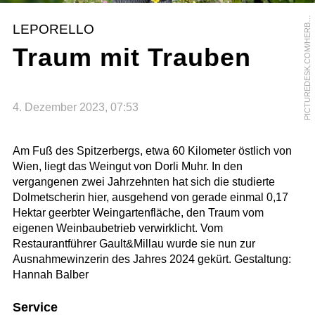
I
C
T
U
R
E
D
E
S
K
.
C
O
M
/
H
E
R
E
R
T
L
E
H
M
A
N
P
N
LEPORELLO
B
Traum mit Trauben
4. Dezember 2023, 07:53
Am Fuß des Spitzerbergs, etwa 60 Kilometer östlich von
Wien, liegt das Weingut von Dorli Muhr. In den
vergangenen zwei Jahrzehnten hat sich die studierte
Dolmetscherin hier, ausgehend von gerade einmal 0,17
Hektar geerbter Weingartenfläche, den Traum vom
eigenen Weinbaubetrieb verwirklicht. Vom
Restaurantführer Gault&Millau wurde sie nun zur
Ausnahmewinzerin des Jahres 2024 gekürt. Gestaltung:
Hannah Balber
Service