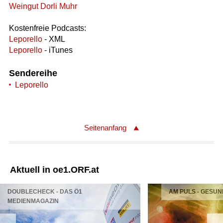
Weingut Dorli Muhr
Kostenfreie Podcasts:
Leporello
- XML
Leporello
- iTunes
Sendereihe
Leporello
Seitenanfang
Aktuell in oe1.ORF.at
DOUBLECHECK - DAS Ö1
AM PULS - GESUN
MEDIENMAGAZIN