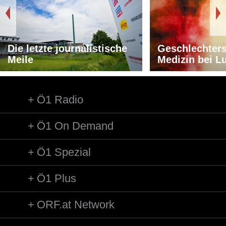
Die letzte journalistische
Geschlechters
Meile
Medizin bei L
Ö1 Radio
Ö1 On Demand
Ö1 Spezial
Ö1 Plus
ORF.at Network