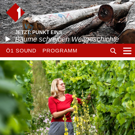
JETZT: PUNKT EINS
Bäume schreiben Weltgeschichte
Ö1 SOUND
PROGRAMM