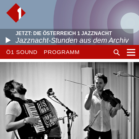
JETZT: DIE ÖSTERREICH 1 JAZZNACHT
Jazznacht-Stunden aus dem Archiv
Ö1 SOUND
PROGRAMM