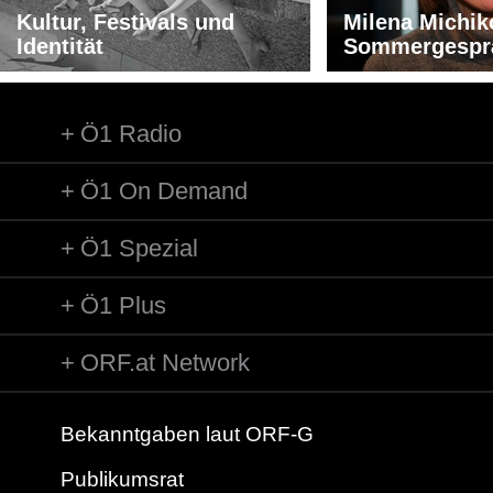
Kultur, Festivals und
Milena Michik
Identität
Sommergespr
Ö1 Radio
Ö1 On Demand
Ö1 Spezial
Ö1 Plus
ORF.at Network
Bekanntgaben laut ORF-G
Publikumsrat