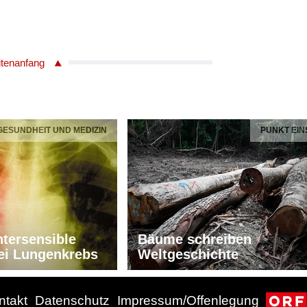
itenanfang
 GESUNDHEIT UND MEDIZIN
PUNKT EIN
tersensible
Bäume schreiben
ei Lungenkrebs
Weltgeschichte
ntakt
Datenschutz
Impressum/Offenlegung