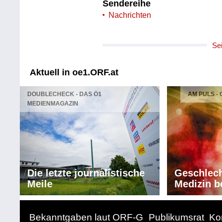
Sendereihe
Nachrichten
Se
Aktuell in oe1.ORF.at
DOUBLECHECK - DAS Ö1
AM PULS -
MEDIENMAGAZIN
Die letzte journalistische
Geschlech
Meile
Medizin b
Bekanntgaben laut ORF-G
Publikumsrat
Ko