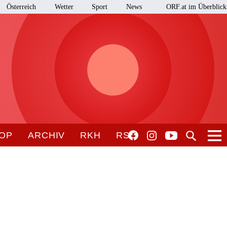
Österreich
Wetter
Sport
News
ORF.at im Überblick
OP
ARCHIV
RKH
RSO