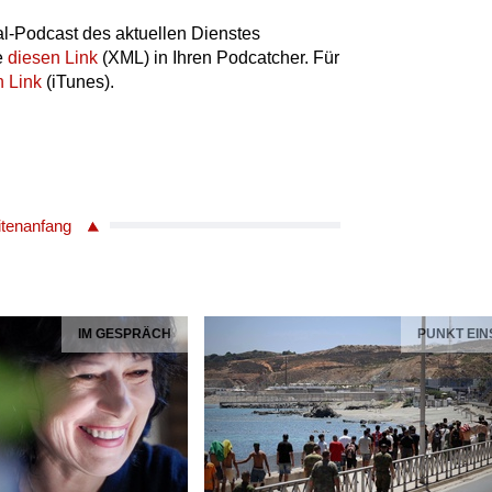
l-Podcast des aktuellen Dienstes
e
diesen Link
(XML) in Ihren Podcatcher. Für
n Link
(iTunes).
itenanfang
IM GESPRÄCH
PUNKT EIN