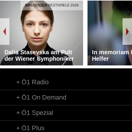
BREGENZER FESTSPIELE 2026
Dalia Stasevska am Pult
In memoriam 
der Wiener Symphoniker
Helfer
Ö1 Radio
Ö1 On Demand
Ö1 Spezial
Ö1 Plus