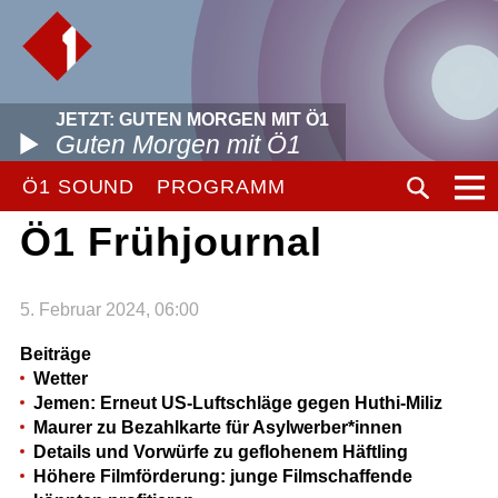
JETZT: GUTEN MORGEN MIT Ö1
Guten Morgen mit Ö1
Ö1 SOUND
PROGRAMM
Ö1 Frühjournal
5. Februar 2024, 06:00
Beiträge
Wetter
Jemen: Erneut US-Luftschläge gegen Huthi-Miliz
Maurer zu Bezahlkarte für Asylwerber*innen
Details und Vorwürfe zu geflohenem Häftling
Höhere Filmförderung: junge Filmschaffende