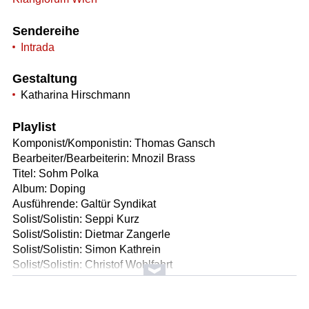
Sendereihe
Intrada
Gestaltung
Katharina Hirschmann
Playlist
Komponist/Komponistin: Thomas Gansch
Bearbeiter/Bearbeiterin: Mnozil Brass
Titel: Sohm Polka
Album: Doping
Ausführende: Galtür Syndikat
Solist/Solistin: Seppi Kurz
Solist/Solistin: Dietmar Zangerle
Solist/Solistin: Simon Kathrein
Solist/Solistin: Christof Wohlfahrt
Solist/Solistin: Georg Juen
Länge: 01:32 min