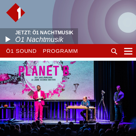
JETZT: Ö1 NACHTMUSIK
Ö1 Nachtmusik
Ö1 SOUND
PROGRAMM