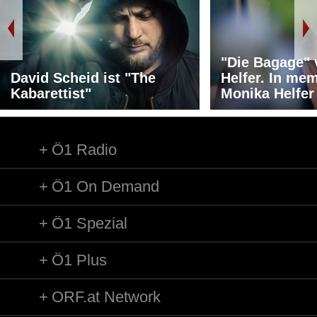
"Die Bagage"
David Scheid ist "The
Helfer. In me
Kabarettist"
Monika Helfer
Ö1 Radio
Ö1 On Demand
Ö1 Spezial
Ö1 Plus
ORF.at Network