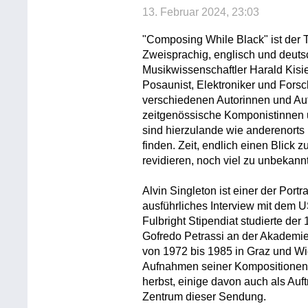
13. Februar 2024, 23:03
"Composing While Black" ist der 
Zweisprachig, englisch und deuts
Musikwissenschaftler Harald Kis
Posaunist, Elektroniker und Fors
verschiedenen Autorinnen und Aut
zeitgenössische Komponistinnen 
sind hierzulande wie anderenorts
finden. Zeit, endlich einen Blick
revidieren, noch viel zu unbekann
Alvin Singleton ist einer der Portr
ausführliches Interview mit dem 
Fulbright Stipendiat studierte de
Gofredo Petrassi an der Akademie 
von 1972 bis 1985 in Graz und Wie
Aufnahmen seiner Kompositionen 
herbst, einige davon auch als Auf
Zentrum dieser Sendung.