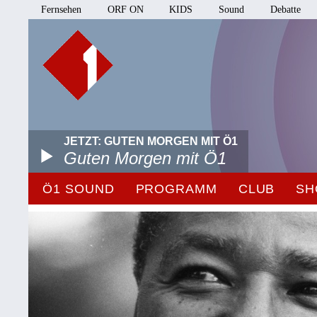
Fernsehen
ORF ON
KIDS
Sound
Debatte
JETZT: GUTEN MORGEN MIT Ö1
Guten Morgen mit Ö1
Ö1 SOUND
PROGRAMM
CLUB
SH