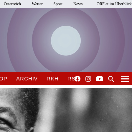
Österreich
Wetter
Sport
News
ORF.at im Überblick
OP
ARCHIV
RKH
RSO