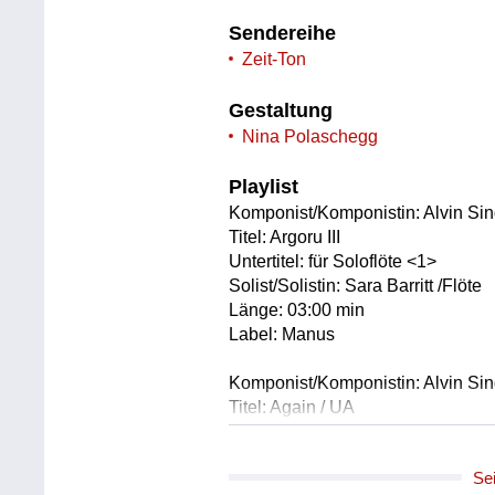
Sendereihe
Zeit-Ton
Gestaltung
Nina Polaschegg
Playlist
Komponist/Komponistin: Alvin Sin
Titel: Argoru III
Untertitel: für Soloflöte <1>
Solist/Solistin: Sara Barritt /Flöte
Länge: 03:00 min
Label: Manus
Komponist/Komponistin: Alvin Sin
Titel: Again / UA
Untertitel: (1975-1979) <1>
Ausführende: London Sinfonietta
Se
Leitung: Antony Pay /Dirigent