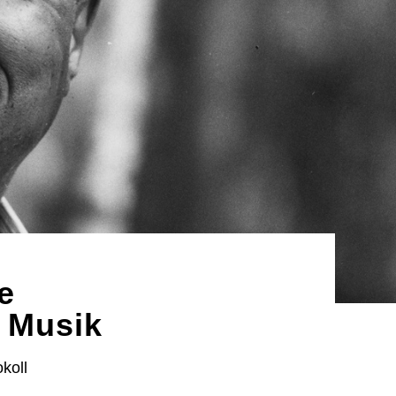
e
 Musik
koll