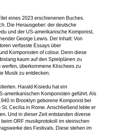
Titel eines 2023 erschienenen Buches.
ch. Die Herausgeber: der deutsche
iedu und der US-amerikanische Komponist,
chender George Lewis. Der Inhalt: Von
oren verfasste Essays über
und Komponisten of colour. Denn diese
 bislang kaum auf den Spielplänen zu
 zu werfen, überkommene Klischees zu
te Musik zu entdecken.
aitierten. Harald Kisiedu hat ein
US-amerikanischen Komponisten geführt. Als
r 1940 in Brooklyn geborene Komponist bei
St. Cecilia in Rome. Anschließend lebte er
n. Und in dieser Zeit entstanden diverse
beim ORF musikprotokoll im steirischen
tragswerke des Festivals. Diese stehen im