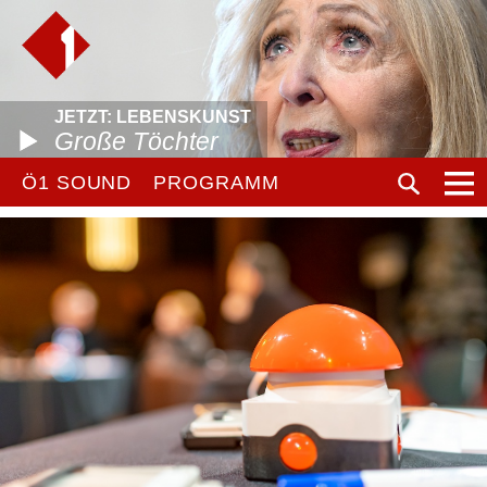
JETZT: LEBENSKUNST
Große Töchter
Ö1 SOUND
PROGRAMM