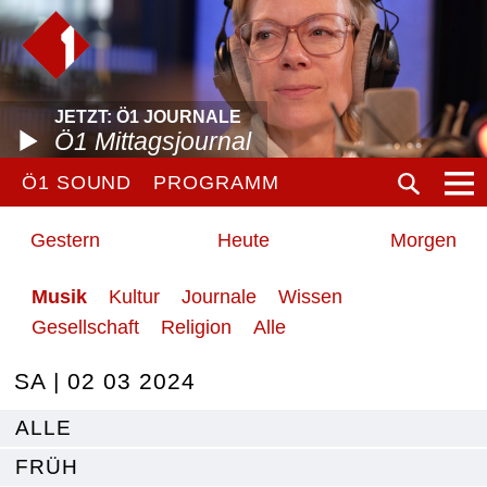
JETZT: Ö1 JOURNALE
Ö1 Mittagsjournal
Ö1 SOUND
PROGRAMM
Gestern
Heute
Morgen
Musik
Kultur
Journale
Wissen
Gesellschaft
Religion
Alle
SA | 02 03 2024
ALLE
FRÜH